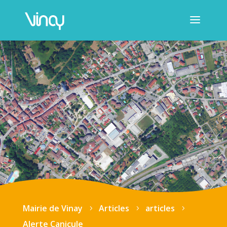
Mairie de Vinay
Articles
articles
5
5
5
Alerte Canicule