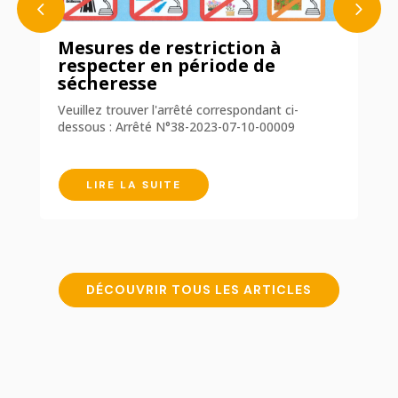
!
Mesures de restriction à
P
respecter en période de
Co
sécheresse
s
P
es
CC
Veuillez trouver l'arrêté correspondant ci-
cc
dessous : Arrêté N°38-2023-07-10-00009
A
LIRE LA SUITE
DÉCOUVRIR TOUS LES ARTICLES