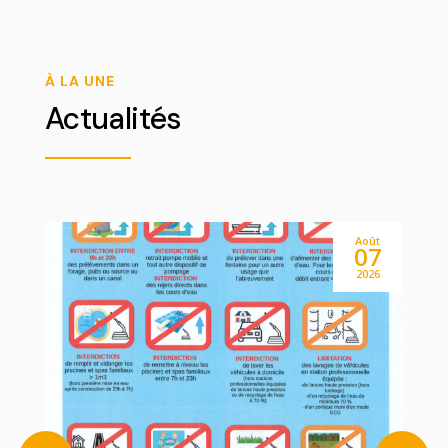
À LA UNE
Actualités
ov
Août
3
07
25
2026