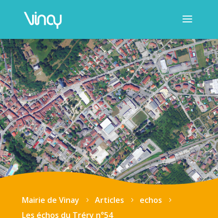
Mairie de Vinay
Articles
echos
5
5
5
Les échos du Tréry n°54