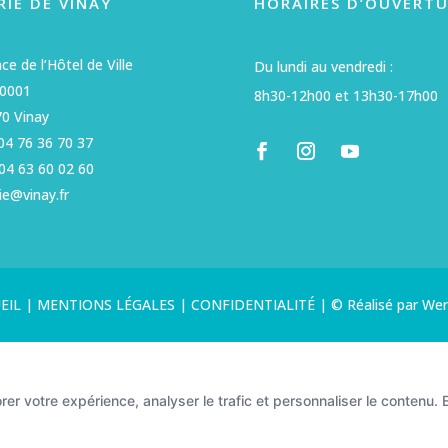
RIE DE VINAY
HORAIRES D’OUVERTU
ace de l’Hôtel de Ville
Du lundi au vendredi :
50001
8h30-12h00 et 13h30-17h00
0 Vinay
 04 76 36 70 37
04 63 60 02 60
ie@vinay.fr
EIL
|
MENTIONS LÉGALES
|
CONFIDENTIALITÉ
|
© Réalisé par We
er votre expérience, analyser le trafic et personnaliser le contenu. E