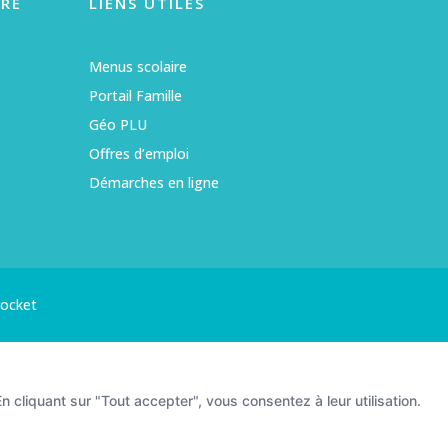
RE
LIENS UTILES
Menus scolaire
Portail Famille
Géo PLU
Offres d’emploi
Démarches en ligne
rocket
n cliquant sur "Tout accepter", vous consentez à leur utilisation.