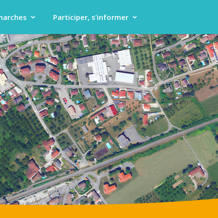
marches
Participer, s’informer