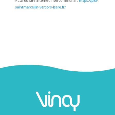
PLUI du site internet intercommunal :
https://plui-
saintmarcellin-vercors-isere.fr/