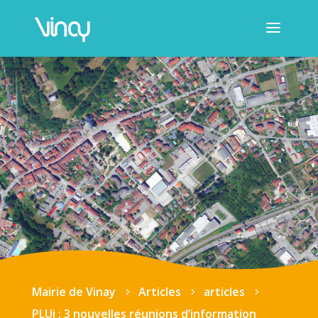
Mairie de Vinay
Articles
articles
5
5
5
PLUi : 3 nouvelles réunions d’information